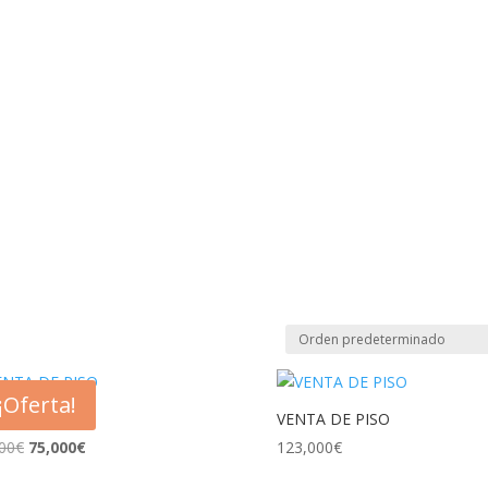
¡Oferta!
TA DE PISO
VENTA DE PISO
El
El
00
€
75,000
€
123,000
€
precio
precio