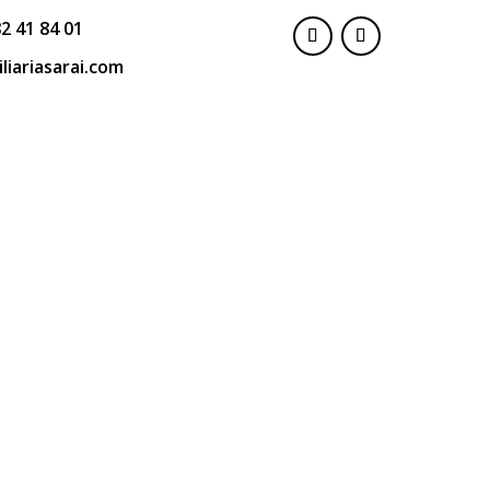
2 41 84 01
liariasarai.com