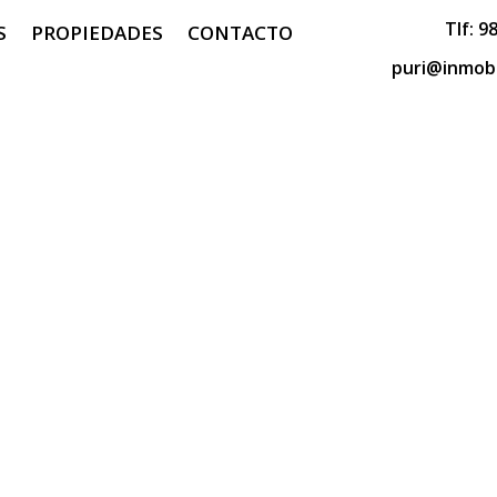
Tlf:
98
S
PROPIEDADES
CONTACTO
puri@inmobi