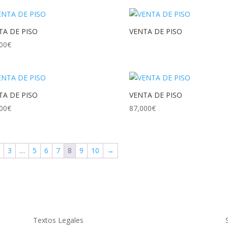
original
actual
era:
es:
85,000€.
75,000€.
TA DE PISO
VENTA DE PISO
00
€
TA DE PISO
VENTA DE PISO
00
€
87,000
€
2
3
…
5
6
7
8
9
10
→
Textos Legales