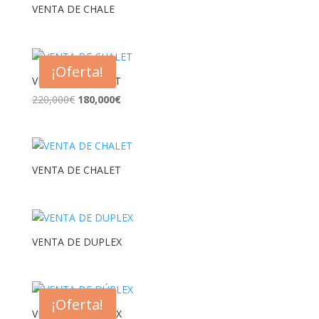
VENTA DE CHALE
¡Oferta!
VENTA DE CHALET
El
El
220,000
€
180,000
€
precio
precio
original
actual
era:
es:
220,000€.
180,000€.
VENTA DE CHALET
VENTA DE DUPLEX
¡Oferta!
VENTA DE DÚPLEX