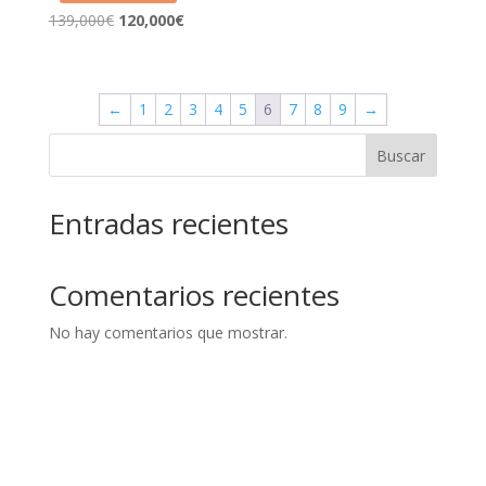
El
El
139,000
€
120,000
€
precio
precio
original
actual
era:
es:
←
1
2
3
4
5
6
7
8
9
→
139,000€.
120,000€.
Buscar
Entradas recientes
Comentarios recientes
No hay comentarios que mostrar.