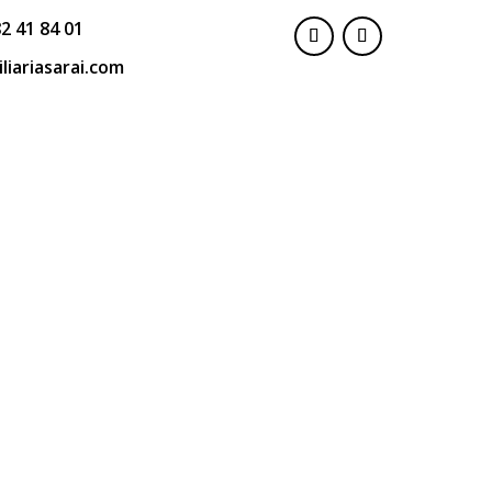
2 41 84 01
liariasarai.com