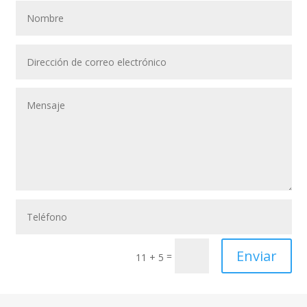
Enviar
=
11 + 5