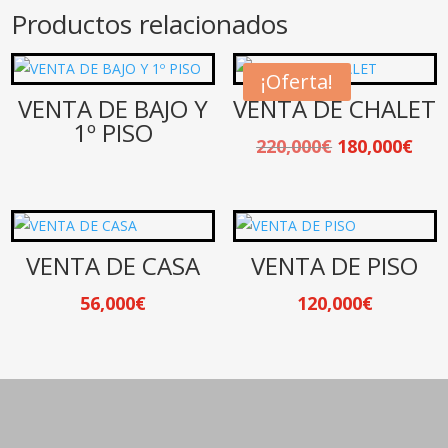
Productos relacionados
¡Oferta!
VENTA DE BAJO Y
VENTA DE CHALET
1º PISO
El
El
220,000
€
180,000
€
precio
pre
original
act
era:
es:
220,000€.
180
VENTA DE CASA
VENTA DE PISO
56,000
€
120,000
€