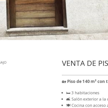
VENTA DE PIS
BAJO
🏡
Piso de 140 m² con t
🛏️ 3 habitaciones
🛋️ Salón exterior a la 
🍽️ Cocina con acceso 