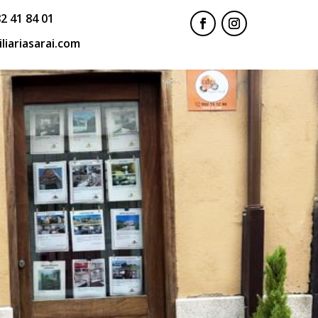
2 41 84 01
liariasarai.com