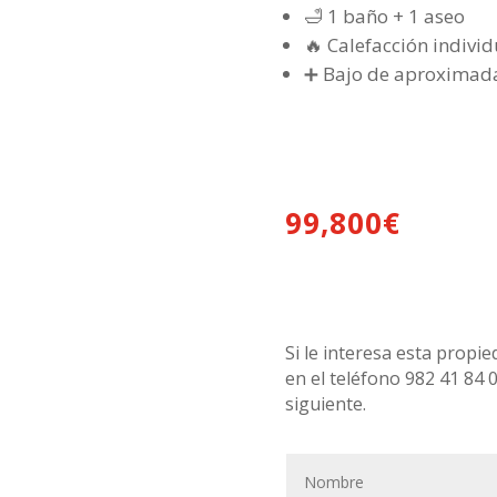
🛁 1 baño + 1 aseo
🔥 Calefacción individ
➕ Bajo de aproximad
99,800
€
Si le interesa esta prop
en el teléfono 982 41 84 
siguiente.