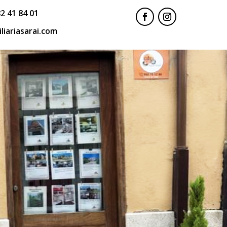
2 41 84 01
liariasarai.com