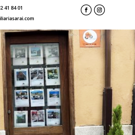
2 41 84 01
liariasarai.com