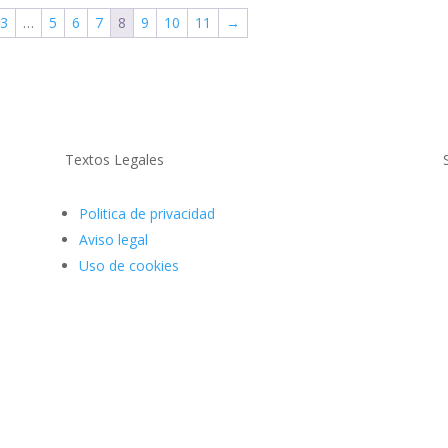
era:
es:
3
…
5
6
7
8
9
10
11
→
85,000€.
79,000€.
Textos Legales
Politica de privacidad
Aviso legal
Uso de cookies