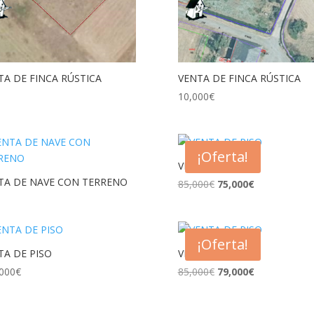
TA DE FINCA RÚSTICA
VENTA DE FINCA RÚSTICA
10,000
€
¡Oferta!
VENTA DE PISO
TA DE NAVE CON TERRENO
El
El
85,000
€
75,000
€
precio
precio
original
actual
era:
es:
¡Oferta!
85,000€.
75,000€.
TA DE PISO
VENTA DE PISO
El
El
000
€
85,000
€
79,000
€
precio
precio
original
actual